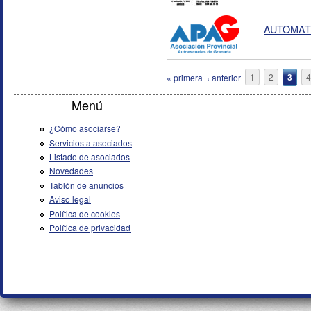
AUTOMAT
Páginas
« primera
‹ anterior
1
2
3
4
Menú
¿Cómo asociarse?
Servicios a asociados
Listado de asociados
Novedades
Tablón de anuncios
Aviso legal
Política de cookies
Política de privacidad