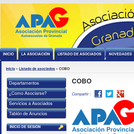
Jump to Content
INICIO
LA ASOCIACIÓN
LISTADO DE ASOCIADOS
NOVEDADES
Se encuentra usted aquí
Inicio
»
Listado de asociados
» COBO
COBO
Departamentos
¿Como Asociarse?
Facebook
Twitter
Goog
Compartir :
Plus
Servicios a Asociados
Tablón de Anuncios
INICIO DE SESIÓN