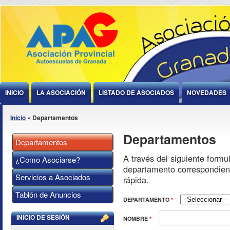
Jump to Content
INICIO
LA ASOCIACIÓN
LISTADO DE ASOCIADOS
NOVEDADES
Se encuentra usted aquí
Inicio
» Departamentos
Departamentos
Departamentos
A través del siguiente formu
¿Como Asociarse?
departamento correspondien
Servicios a Asociados
rápida.
Tablón de Anuncios
DEPARTAMENTO
*
INICIO DE SESIÓN
NOMBRE
*