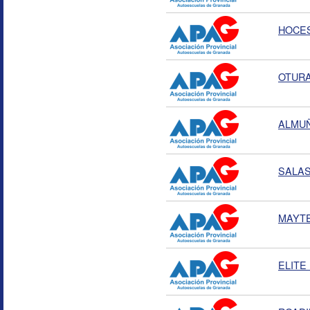
HOCE
OTURA 
ALMU
SALAS
MAYT
ELITE 