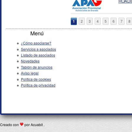
ROAD
Páginas
1
2
3
4
5
6
7
8
Menú
¿Cómo asociarse?
Servicios a asociados
Listado de asociados
Novedades
Tablón de anuncios
Aviso legal
Política de cookies
Política de privacidad
Creado con
por Acuabit .