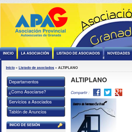
Jump to Content
INICIO
LA ASOCIACIÓN
LISTADO DE ASOCIADOS
NOVEDADES
Se encuentra usted aquí
Inicio
»
Listado de asociados
» ALTIPLANO
ALTIPLANO
Departamentos
¿Como Asociarse?
Facebook
Twitter
Goog
Compartir :
Plus
Servicios a Asociados
Tablón de Anuncios
INICIO DE SESIÓN