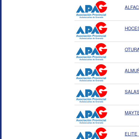
ALFA
HOCE
OTURA 
ALMU
SALAS
MAYT
ELITE 