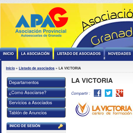
Jump to Content
INICIO
LA ASOCIACIÓN
LISTADO DE ASOCIADOS
NOVEDADES
Se encuentra usted aquí
Inicio
»
Listado de asociados
» LA VICTORIA
LA VICTORIA
Departamentos
¿Como Asociarse?
Facebook
Twitter
Goog
Compartir :
Plus
Servicios a Asociados
Tablón de Anuncios
INICIO DE SESIÓN