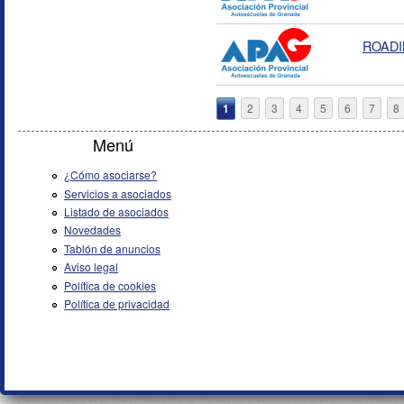
ROAD
Páginas
1
2
3
4
5
6
7
8
Menú
¿Cómo asociarse?
Servicios a asociados
Listado de asociados
Novedades
Tablón de anuncios
Aviso legal
Política de cookies
Política de privacidad