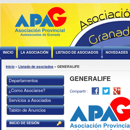
Jump to Content
INICIO
LA ASOCIACIÓN
LISTADO DE ASOCIADOS
NOVEDADES
Se encuentra usted aquí
Inicio
»
Listado de asociados
» GENERALIFE
GENERALIFE
Departamentos
¿Como Asociarse?
Facebook
Twitter
Goog
Compartir :
Plus
Servicios a Asociados
Tablón de Anuncios
INICIO DE SESIÓN