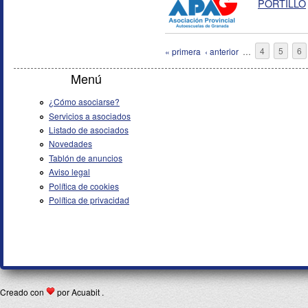
PORTILLO
Páginas
« primera
‹ anterior
…
4
5
6
Menú
¿Cómo asociarse?
Servicios a asociados
Listado de asociados
Novedades
Tablón de anuncios
Aviso legal
Política de cookies
Política de privacidad
Creado con
por Acuabit .