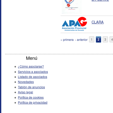
CLARA
Páginas
« primera
‹ anterior
1
2
3
4
Menú
¿Cómo asociarse?
Servicios a asociados
Listado de asociados
Novedades
Tablón de anuncios
Aviso legal
Política de cookies
Política de privacidad