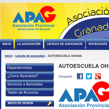
Jump to Content
INICIO
LA ASOCIACIÓN
LISTADO DE ASOCIADOS
NOVEDADES
Se encuentra usted aquí
Inicio
»
Listado de asociados
» AUTOESCUELA OHANA
AUTOESCUELA O
Departamentos
¿Como Asociarse?
Facebook
Twitter
Goog
Compartir :
Plus
Servicios a Asociados
Tablón de Anuncios
INICIO DE SESIÓN