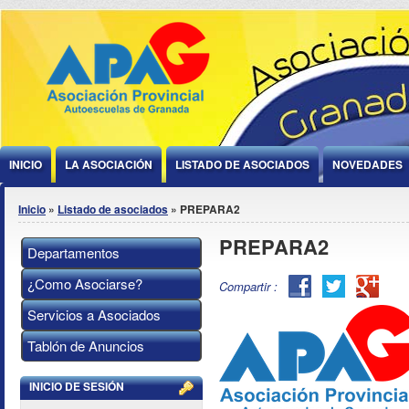
Jump to Content
INICIO
LA ASOCIACIÓN
LISTADO DE ASOCIADOS
NOVEDADES
Se encuentra usted aquí
Inicio
»
Listado de asociados
» PREPARA2
PREPARA2
Departamentos
¿Como Asociarse?
Facebook
Twitter
Goog
Compartir :
Plus
Servicios a Asociados
Tablón de Anuncios
INICIO DE SESIÓN