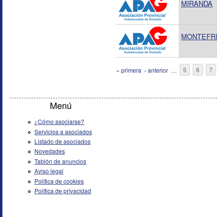
MIRANDA
MONTEFR
Páginas
« primera
‹ anterior
…
5
6
7
Menú
¿Cómo asociarse?
Servicios a asociados
Listado de asociados
Novedades
Tablón de anuncios
Aviso legal
Política de cookies
Política de privacidad