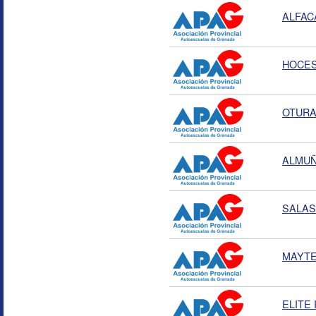
ALFAC
HOCE
OTURA 
ALMU
SALAS 
MAYT
ELITE 