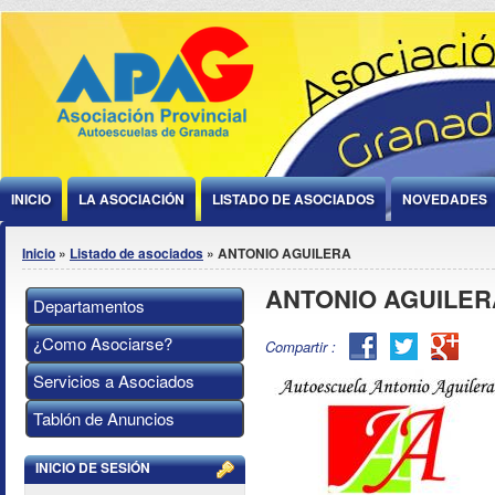
Jump to Content
INICIO
LA ASOCIACIÓN
LISTADO DE ASOCIADOS
NOVEDADES
Se encuentra usted aquí
Inicio
»
Listado de asociados
» ANTONIO AGUILERA
ANTONIO AGUILER
Departamentos
¿Como Asociarse?
Facebook
Twitter
Goog
Compartir :
Plus
Servicios a Asociados
Tablón de Anuncios
INICIO DE SESIÓN