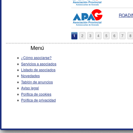
ROADI
Páginas
1
2
3
4
5
6
7
8
Menú
¿Cómo asociarse?
Servicios a asociados
Listado de asociados
Novedades
Tablón de anuncios
Aviso legal
Política de cookies
Política de privacidad